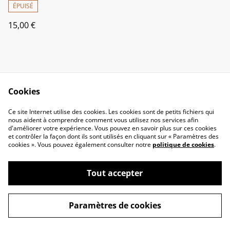
ÉPUISÉ
15,00 €
Cookies
Ce site Internet utilise des cookies. Les cookies sont de petits fichiers qui
nous aident à comprendre comment vous utilisez nos services afin
Contactez-nous
Conditions
d'améliorer votre expérience. Vous pouvez en savoir plus sur ces cookies
Politique de
Politique de cookies
et contrôler la façon dont ils sont utilisés en cliquant sur « Paramètres des
confidentialité
cookies ». Vous pouvez également consulter notre
politique de cookies
.
Tout accepter
©
2026
Reggae Shop
Paramètres de cookies
powered by