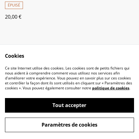
Jamaica - Très Pratique
ÉPUISÉ
20,00 €
Cookies
Ce site Internet utilise des cookies. Les cookies sont de petits fichiers qui
nous aident à comprendre comment vous utilisez nos services afin
Contactez-nous
Conditions
d'améliorer votre expérience. Vous pouvez en savoir plus sur ces cookies
Politique de
Politique de cookies
et contrôler la façon dont ils sont utilisés en cliquant sur « Paramètres des
confidentialité
cookies ». Vous pouvez également consulter notre
politique de cookies
.
Tout accepter
©
2026
Reggae Shop
Paramètres de cookies
powered by