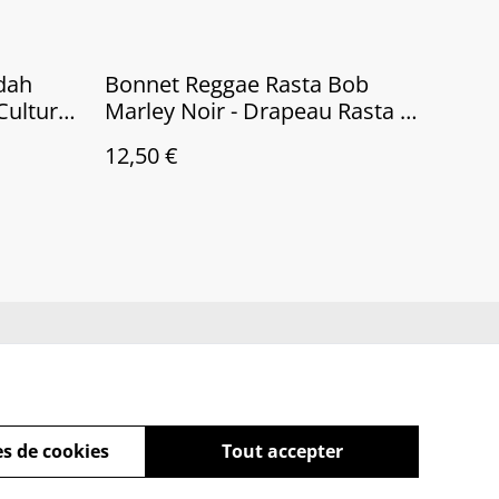
udah
Bonnet Reggae Rasta Bob
Culture
Marley Noir - Drapeau Rasta -
Unisexe - Doux et Confortabe
12,50 €
ue de cookies
s de cookies
Tout accepter
powered by