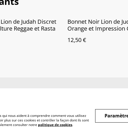
sants
Lion de Judah Discret
Bonnet Noir Lion de J
lture Reggae et Rasta
Orange et Impression 
Reggae Rasta
12,50 €
us
Conditions
Politique de
Politiq
confidentialité
Paramètre
hiers qui nous aident à comprendre comment vous utilisez
r plus sur ces cookies et contrôler la façon dont ils sont
galement consulter notre
politique de cookies
.